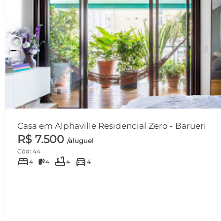
chevron_left
Casa em Alphaville Residencial Zero - Barueri
R$ 7.500
/aluguel
Cód: 44
bed
bathtub
directions_car
4
4
4
4