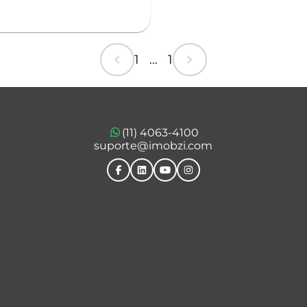
chevron_left
chevron_right
1 ... 1
(11) 4063-4100
suporte@imobzi.com