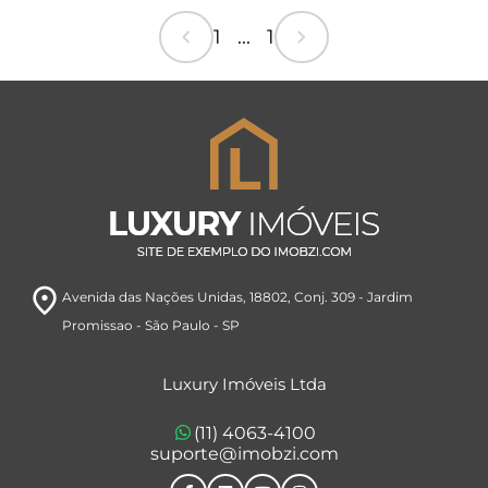
chevron_left
chevron_right
1 ... 1
room
Avenida das Nações Unidas, 18802
, Conj. 309
- Jardim
Promissao
- São Paulo
- SP
Luxury Imóveis Ltda
(11) 4063-4100
suporte@imobzi.com